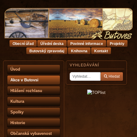
Obecní úřad
Úřední deska
Povinné informace
Projekty
Butovský zpravodaj
Knihovna
Kontakt
VYHLEDÁVÁNÍ
Úvod
Hledat
Akce v Butovsi
Hlášení rozhlasu
Kultura
Spolky
Historie
Občanská vybavenost