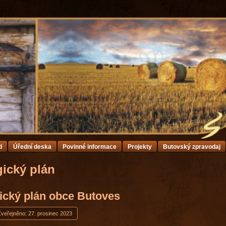
d
Úřední deska
Povinné informace
Projekty
Butovský zpravodaj
gický plán
ický plán obce Butoves
Zveřejněno: 27. prosinec 2023