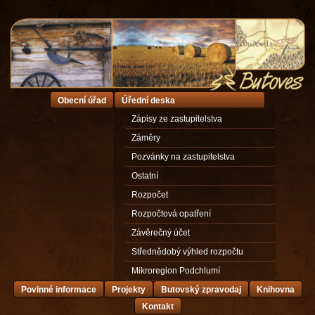
Obecní úřad
Úřední deska
Zápisy ze zastupitelstva
Záměry
Pozvánky na zastupitelstva
Ostatní
Rozpočet
Rozpočtová opatření
Závěrečný účet
Střednědobý výhled rozpočtu
Mikroregion Podchlumí
Povinné informace
Projekty
Butovský zpravodaj
Knihovna
Kontakt