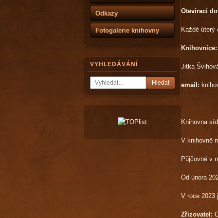
Otevírací do
Odkazy
Každé úterý 
Fotogalerie knihovny
Knihovnice:
VYHLEDÁVÁNÍ
Jitka Švihová
Hledat
email:
kniho
Knihovna síd
V knihovně m
Půjčovné v n
Od února 20
V roce 2023 j
Zřizovatel:
O