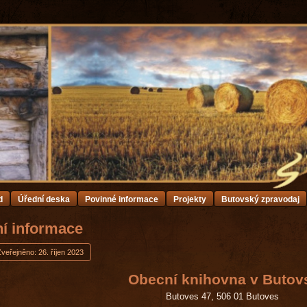
d
Úřední deska
Povinné informace
Projekty
Butovský zpravodaj
ní informace
veřejněno: 26. říjen 2023
Obecní knihovna v Butov
Butoves 47, 506 01 Butoves