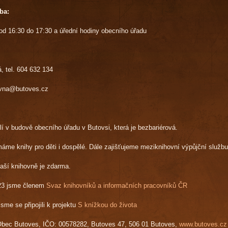
ba:
od 16:30 do 17:30 a úřední hodiny obecního úřadu
, tel. 604 632 134
vna@butoves.cz
lí v budově obecního úřadu v Butovsi, která je bezbariérová.
áme knihy pro děti i dospělé. Dále zajišťujeme meziknihovní výpůjční službu 
aší knihovně je zdarma.
23 jsme členem
Svaz knihovníků a informačních pracovníků ČR
sme se připojili k projektu
S knížkou do života
bec Butoves, IČO: 00578282, Butoves 47, 506 01 Butoves,
www.butoves.cz