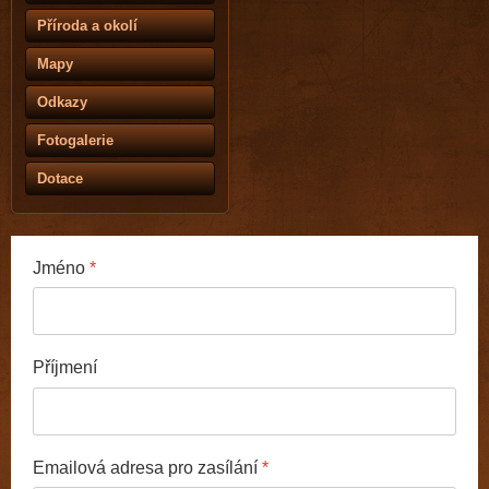
Příroda a okolí
Mapy
Odkazy
Fotogalerie
Dotace
Jméno
*
Příjmení
Emailová adresa pro zasílání
*