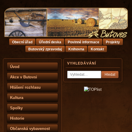
Obecní úřad
Úřední deska
Povinné informace
Projekty
Butovský zpravodaj
Knihovna
Kontakt
VYHLEDÁVÁNÍ
Úvod
Hledat
Akce v Butovsi
Hlášení rozhlasu
Kultura
Spolky
Historie
Občanská vybavenost