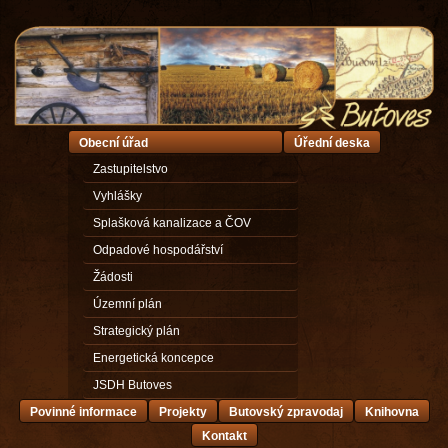
Obecní úřad
Úřední deska
Zastupitelstvo
Vyhlášky
Splašková kanalizace a ČOV
Odpadové hospodářství
Žádosti
Územní plán
Strategický plán
Energetická koncepce
JSDH Butoves
Povinné informace
Projekty
Butovský zpravodaj
Knihovna
Kontakt