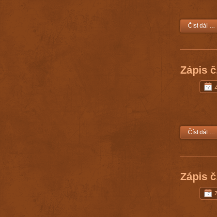
Číst dál …
Zápis č
Číst dál …
Zápis č