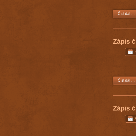
Číst dál …
Zápis č
Číst dál …
Zápis č
Z