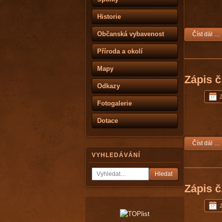
Historie
Občanská vybavenost
Číst dál …
Příroda a okolí
Mapy
Zápis č
Odkazy
Z
Fotogalerie
Dotace
Číst dál …
VYHLEDÁVÁNÍ
Hledat
Zápis č