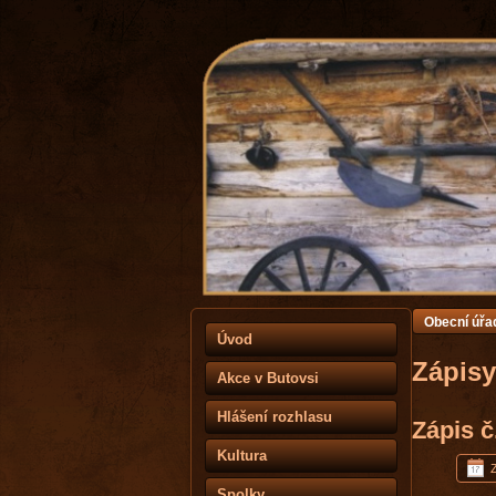
Obecní úřa
Úvod
Zápisy
Akce v Butovsi
Hlášení rozhlasu
Zápis č
Kultura
Z
Spolky