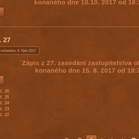
konaného dne 10.10. 2017 od 18:
. 27
veřejněno: 4. říjen 2017
Zápis z 27. zasedání zastupitelstva 
konaného dne 15. 8. 2017 od 18:
č. 26
č. 25
č. 24
č. 23
č. 22