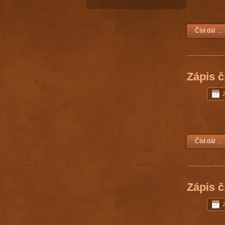
Číst dál …
Zápis č
Číst dál …
Zápis č