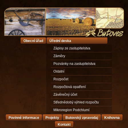
Obecní úřad
Úřední deska
Zápisy ze zastupitelstva
Záměry
Pozvánky na zastupitelstva
Ostatní
Rozpočet
Rozpočtová opatření
Závěrečný účet
Střednědobý výhled rozpočtu
Mikroregion Podchlumí
Povinné informace
Projekty
Butovský zpravodaj
Knihovna
Kontakt