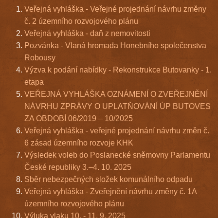
Veřejná vyhláška - Veřejné projednání návrhu změny
č. 2 územního rozvojového plánu
Veřejná vyhláška - daň z nemovitosti
Pozvánka - Vlaná hromada Honebního společenstva
Robousy
Výzva k podání nabídky - Rekonstrukce Butovanky - 1.
etapa
VEŘEJNÁ VYHLÁŠKA OZNÁMENÍ O ZVEŘEJNĚNÍ
NÁVRHU ZPRÁVY O UPLATŇOVÁNÍ ÚP BUTOVES
ZA OBDOBÍ 06/2019 – 10/2025
Veřejná vyhláška - veřejné projednání návrhu změn č.
6 zásad územního rozvoje KHK
Výsledek voleb do Poslanecké sněmovny Parlamentu
České republiky 3.–4. 10. 2025
Sběr nebezpečných složek komunálního odpadu
Veřejná vyhláška - Zveřejnění návrhu změny č. 1A
územního rozvojového plánu
Výluka vlaku 10. - 11. 9. 2025