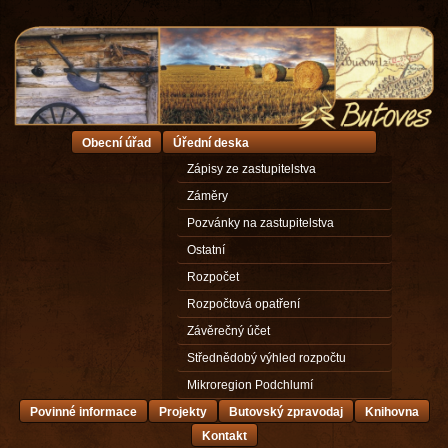
Obecní úřad
Úřední deska
Zápisy ze zastupitelstva
Záměry
Pozvánky na zastupitelstva
Ostatní
Rozpočet
Rozpočtová opatření
Závěrečný účet
Střednědobý výhled rozpočtu
Mikroregion Podchlumí
Povinné informace
Projekty
Butovský zpravodaj
Knihovna
Kontakt