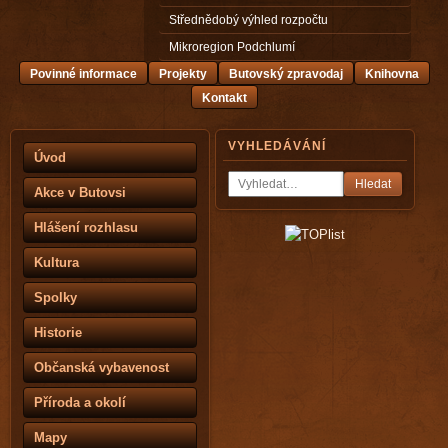
Střednědobý výhled rozpočtu
Mikroregion Podchlumí
Povinné informace
Projekty
Butovský zpravodaj
Knihovna
Kontakt
VYHLEDÁVÁNÍ
Úvod
Hledat
Akce v Butovsi
Hlášení rozhlasu
Kultura
Spolky
Historie
Občanská vybavenost
Příroda a okolí
Mapy