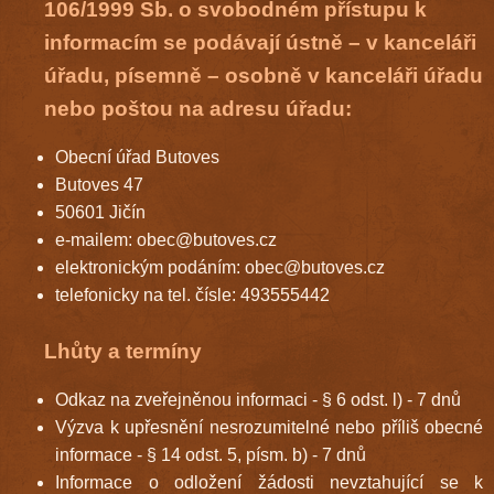
106/1999 Sb. o svobodném přístupu k
informacím se podávají ústně – v kanceláři
úřadu, písemně – osobně v kanceláři úřadu
nebo poštou na adresu úřadu:
Obecní úřad Butoves
Butoves 47
50601 Jičín
e-mailem:
obec@butoves.cz
elektronickým podáním:
obec@butoves.cz
telefonicky na tel. čísle: 493555442
Lhůty a termíny
Odkaz na zveřejněnou informaci - § 6 odst. l) - 7 dnů
Výzva k upřesnění nesrozumitelné nebo příliš obecné
informace - § 14 odst. 5, písm. b) - 7 dnů
Informace o odložení žádosti nevztahující se k