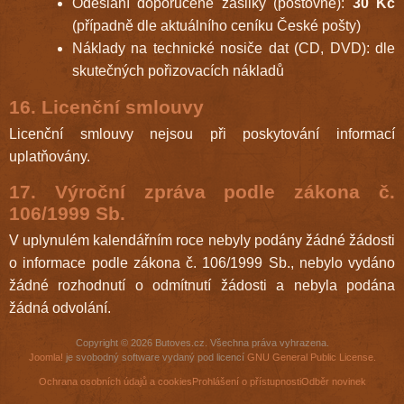
Odeslání doporučené zásilky (poštovné):
30 Kč
(případně dle aktuálního ceníku České pošty)
Náklady na technické nosiče dat (CD, DVD): dle
skutečných pořizovacích nákladů
16. Licenční smlouvy
Licenční smlouvy nejsou při poskytování informací
uplatňovány.
17. Výroční zpráva podle zákona č.
106/1999 Sb.
V uplynulém kalendářním roce nebyly podány žádné žádosti
o informace podle zákona č. 106/1999 Sb., nebylo vydáno
žádné rozhodnutí o odmítnutí žádosti a nebyla podána
žádná odvolání.
Copyright © 2026 Butoves.cz. Všechna práva vyhrazena.
Joomla!
je svobodný software vydaný pod licencí
GNU General Public License.
Ochrana osobních údajů a cookies
Prohlášení o přístupnosti
Odběr novinek