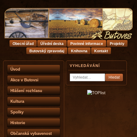
Obecní úřad
Úřední deska
Povinné informace
Projekty
Butovský zpravodaj
Knihovna
Kontakt
VYHLEDÁVÁNÍ
Úvod
Hledat
Akce v Butovsi
Hlášení rozhlasu
Kultura
Spolky
Historie
Občanská vybavenost