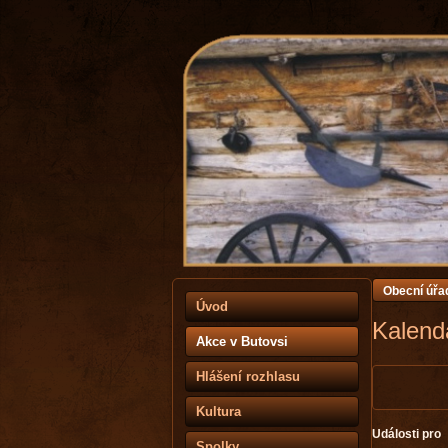
Obecní úřa
Úvod
Kalendá
Akce v Butovsi
Hlášení rozhlasu
Kultura
Události pro
Spolky