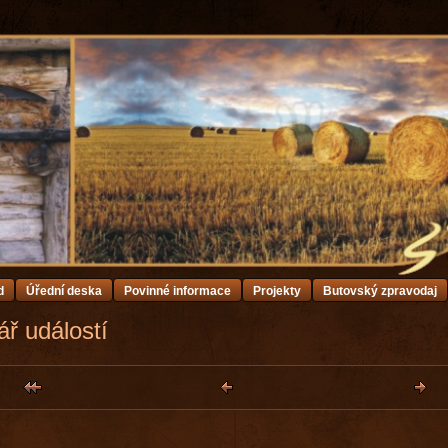
d
Úřední deska
Povinné informace
Projekty
Butovský zpravodaj
ř událostí