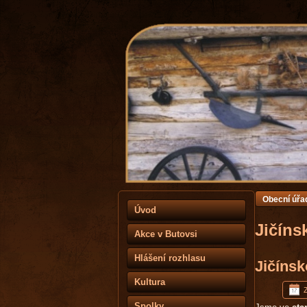
Obecní úřa
Úvod
Jičíns
Akce v Butovsi
Hlášení rozhlasu
Jičínsk
Kultura
Spolky