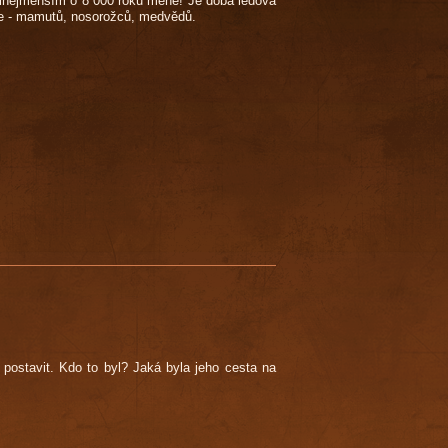
řinejmenším o 8 000 roků méně! Je doba ledová
ře - mamutů, nosorožců, medvědů.
postavit. Kdo to byl? Jaká byla jeho cesta na