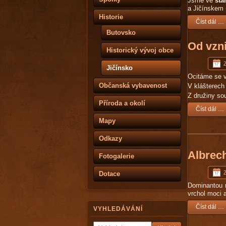
Jsme ve
sta
a Jičínskem 
Historie
Číst dál …
Butovsko
Od vzni
Historický vývoj obce
Jičínsko
Ocitáme se v
Občanská vybavenost
V klášterech
Z družiny so
Příroda a okolí
Číst dál …
Mapy
Odkazy
Albrech
Fotogalerie
Dotace
Dominantou n
vrchol moci a
Číst dál …
VYHLEDÁVÁNÍ