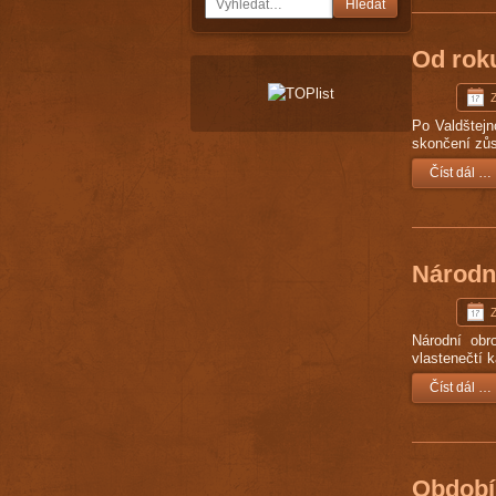
Hledat
Od rok
Po Valdštejn
skončení zů
Číst dál …
Národn
Národní obr
vlastenečtí 
Číst dál …
Období