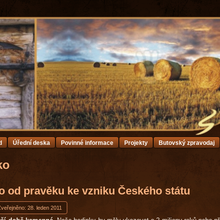
d
Úřední deska
Povinné informace
Projekty
Butovský zpravodaj
ko
o od pravěku ke vzniku Českého státu
Zveřejněno: 28. leden 2011