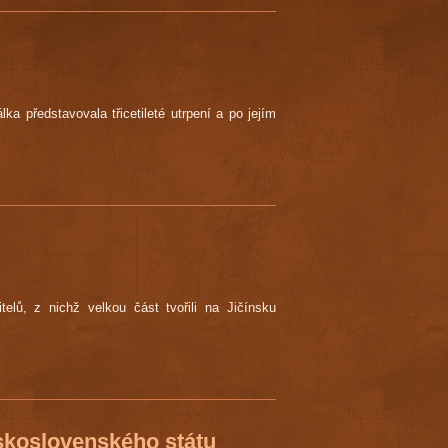
a představovala třicetileté utrpení a po jejím
elů, z nichž velkou část tvořili na Jičínsku
koslovenského státu