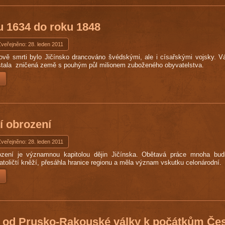
u 1634 do roku 1848
Zveřejněno: 28. leden 2011
ově smrti bylo Jičínsko drancováno švédskými, ale i císařskými vojsky. Válk
stala zničená země s pouhým půl milionem zuboženého obyvatelstva.
í obrození
Zveřejněno: 28. leden 2011
ození je významnou kapitolou dějin Jičínska. Obětavá práce mnoha budit
katoličtí kněží, přesáhla hranice regionu a měla význam vskutku celonárodní.
 od Prusko-Rakouské války k počátkům Čes