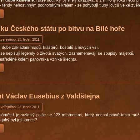
rší době kamenné
. Naše hodinky by měly ukazovat o 2 miliony roků nebo p
- tehdy nehostinným podhorským krajem - se pohybují tlupy lovců velké zvě
ku Českého státu po bitvu na Bílé hoře
Zveřejněno: 28. leden 2011
 době zakládání hradů, klášterů, kostelů a nových vsí.
 se sepisují legendy o životě svatých, zaznamenávají se soupisy majetků.
ustředěné kolem panovníka vzniká šlechta.
t Václav Eusebius z Valdštejna
Zveřejněno: 28. leden 2011
áměstí je rozlehlý palác se 123 místnostmi, který nechal právě tento muž 
 jaký byl její konec?