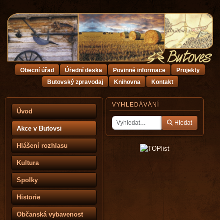
Obecní úřad
Úřední deska
Povinné informace
Projekty
Butovský zpravodaj
Knihovna
Kontakt
VYHLEDÁVÁNÍ
Úvod
Hledat
Akce v Butovsi
Hlášení rozhlasu
Kultura
Spolky
Historie
Občanská vybavenost