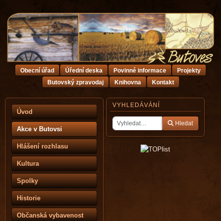
Obecní úřad
Úřední deska
Povinné informace
Projekty
Butovský zpravodaj
Knihovna
Kontakt
VYHLEDÁVÁNÍ
Úvod
Hledat
Akce v Butovsi
Hlášení rozhlasu
Kultura
Spolky
Historie
Občanská vybavenost