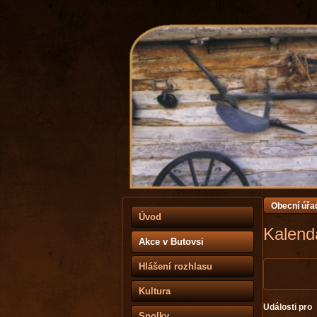
Obecní úřa
Úvod
Kalendá
Akce v Butovsi
Hlášení rozhlasu
Kultura
Události pro
Spolky