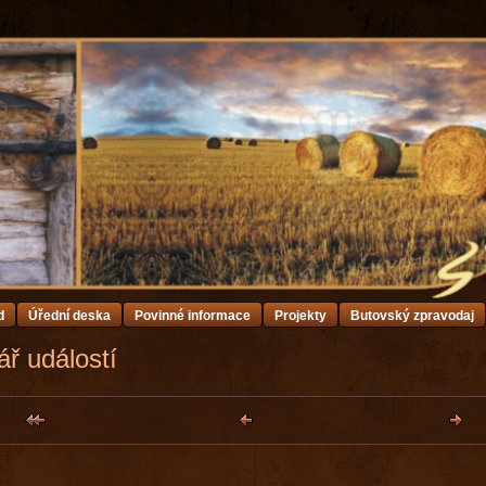
d
Úřední deska
Povinné informace
Projekty
Butovský zpravodaj
ř událostí