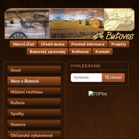
Obecní úřad
Úřední deska
Povinné informace
Projekty
Butovský zpravodaj
Knihovna
Kontakt
VYHLEDÁVÁNÍ
Úvod
Hledat
Akce v Butovsi
Hlášení rozhlasu
Kultura
Spolky
Historie
Občanská vybavenost