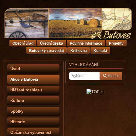
Obecní úřad
Úřední deska
Povinné informace
Projekty
Butovský zpravodaj
Knihovna
Kontakt
VYHLEDÁVÁNÍ
Úvod
Hledat
Akce v Butovsi
Hlášení rozhlasu
Kultura
Spolky
Historie
Občanská vybavenost