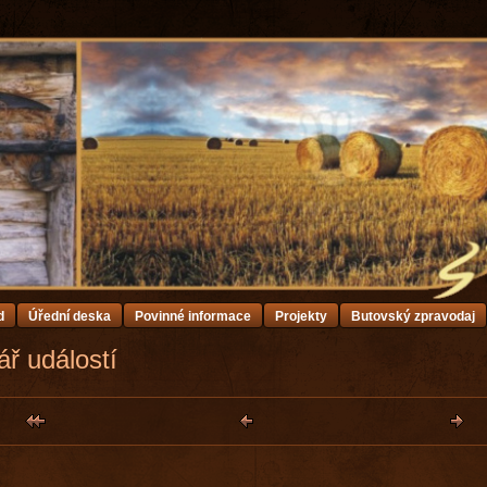
d
Úřední deska
Povinné informace
Projekty
Butovský zpravodaj
ř událostí