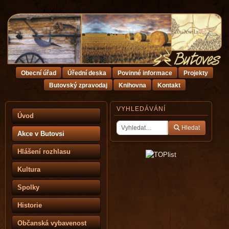
Obecní úřad
Úřední deska
Povinné informace
Projekty
Butovský zpravodaj
Knihovna
Kontakt
VYHLEDÁVÁNÍ
Úvod
Hledat
Akce v Butovsi
Hlášení rozhlasu
Kultura
Spolky
Historie
Občanská vybavenost