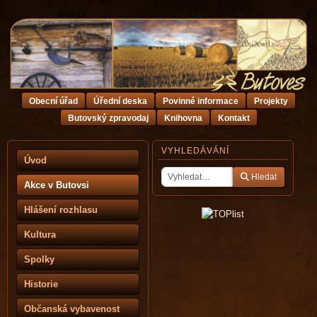
Obecní úřad
Úřední deska
Povinné informace
Projekty
Butovský zpravodaj
Knihovna
Kontakt
VYHLEDÁVÁNÍ
Úvod
Hledat
Akce v Butovsi
Hlášení rozhlasu
Kultura
Spolky
Historie
Občanská vybavenost