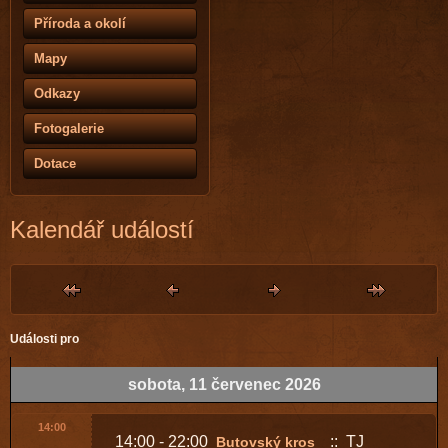
Příroda a okolí
Mapy
Odkazy
Fotogalerie
Dotace
Kalendář událostí
Události pro
sobota, 11 červenec 2026
14:00
14:00 - 22:00
:: TJ
Butovský kros