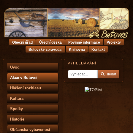
Obecní úřad
Úřední deska
Povinné informace
Projekty
Butovský zpravodaj
Knihovna
Kontakt
VYHLEDÁVÁNÍ
Úvod
Hledat
Akce v Butovsi
Hlášení rozhlasu
Kultura
Spolky
Historie
Občanská vybavenost