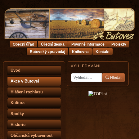
Obecní úřad
Úřední deska
Povinné informace
Projekty
Butovský zpravodaj
Knihovna
Kontakt
VYHLEDÁVÁNÍ
Úvod
Hledat
Akce v Butovsi
Hlášení rozhlasu
Kultura
Spolky
Historie
Občanská vybavenost