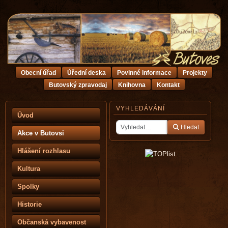
Obecní úřad
Úřední deska
Povinné informace
Projekty
Butovský zpravodaj
Knihovna
Kontakt
VYHLEDÁVÁNÍ
Úvod
Hledat
Akce v Butovsi
Hlášení rozhlasu
Kultura
Spolky
Historie
Občanská vybavenost