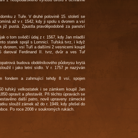
ídomku z Tuře. V druhé polovině 15. století se
omíná až v r. 1542, kdy ji spolu s dvorem a vsí
a již pustá. Zpustla pravděpodobně za panství
 jak o tom svědčí údaj z r. 1567, kdy Jan mladší
to statek spojil s Lomnicí. Tuřská tvrz, i když
 s dvorem, vsí Tuří a dalšími 2 vesnicemi koupil
5 daroval Ferdinand II. tvrz, dvůr a ves Tuř
ednopatrová budova obdélníkového půdorysu krytá
užil i jako letní sídlo. V r. 1757 je nazýván
ým fondem a zahrnující tehdy 8 vsí, spojen
1850 tuřský velkostatek i se zámkem koupil Jan
1850 opravit a přestavět. Při těchto úpravách se
 vestavěno další patro, nově upraveny zámecké
tatku sloužil zámek až do r. 1949, kdy přešel do
m obce. Po roce 2008 v soukromých rukách.