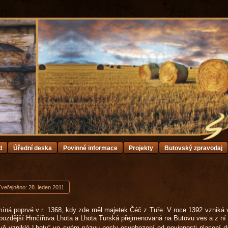
d
Úřední deska
Povinné informace
Projekty
Butovský zpravodaj
Zveřejněno: 28. leden 2011
míná poprvé v r. 1368, kdy zde měl majetek Čéč z Tuře. V roce 1392 vzniká
pozdější Hrnčířova Lhota a Lhota Turská přejmenovaná na Butovu ves a z ní
vě vzniklé Lhoty“ ve svém názvu nesly osvobození od povinnosti placení 