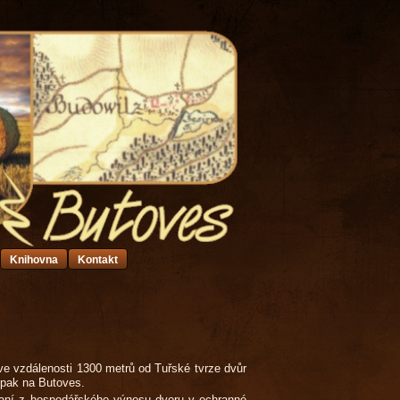
Knihovna
Kontakt
 ve vzdálenosti
1300 metrů
od Tuřské tvrze dvůr
 pak na Butoves.
daní z hospodářského výnosu dvoru v ochranné