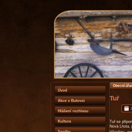
Obecní úřa
Úvod
Tuř
Akce v Butovsi
Hlášení rozhlasu
Kultura
Tuř se připo
Nová Lhota, 
Spolky
Všechny „no