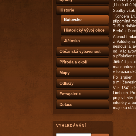
„Lhotě (lhůtě
Historie
Spátky však 
Koncem 14. 
Butovsko
připomíná ro
Tuří a další
Historický vývoj obce
Berků z Dubé
Albrecht mlad
Jičínsko
z Valdštejna
nesloužila ja
od Václavov
Občanská vybavenost
s příslušenst
Jičínští jez
Příroda a okolí
mansardovou 
v tereziánsk
Mapy
Po zrušení 
s milíčeves
Odkazy
V r. 1841 zí
Limbech. Prot
Fotogalerie
projevil vli
interiéry a b
Dotace
majetku stát
VYHLEDÁVÁNÍ