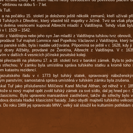
)“ většinou na dobu 5 - 7 let.
k Tuři.
a na počátku 15. století je doloženo ještě několik zemanů, kteří užívali př
d Tuřských z Dřevěnic, který vlastnil též majetky v Jičíně. Tvrz se však přip
mi dvěma vesnicemi kupoval Albrecht mladší z Valdštejna. Tehdy však byl
 v l. 1529 – 1542.
ší z Valdštejna nebo jeho syn Jan mladší z Valdštejna tuřskou tvrz obnovili,
 prodával Tuř majiteli Lomnice nad Popelkou Václavovi z Valdštejna, který ten
ko panské sídlo, byla i nadále udržována. Připomíná se ještě v r. 1628, kdy ji
y dcery Alžběty, provdané ze Žerotína, Albrecht z Valdštejna. V r. 163
vím v dalších 4 vesnicích jičínské jezuitské koleji.
uité přestavěli na přelomu 17. a 18. století tvrz v barokní zámek. Byla to j
střechou. V zámku byla umístěna správa tuřského statku a kromě toho slo
ém katastru rezidencí.
jezuitského řádu v r. 1773 byl tuřský statek, spravovaný nábožensk
kým panstvím; samostatná správa umístěná v tuřském zámku byla zrušena.
skal Tuř jako příslušenství Milíčevsi Karel Michal Althan, od něhož v r. 
ože si nový majitel opět zvolil tuřský zámek za své sídlo, dal jej hned po r. 
v klasicismu. Bylo upraveno mansardové zastřešení, takže do střechy bylo
udova dostala hladké klasicistní fasády. Jako obydlí majitelů tuřského velkos
u. Do roku 1989 jej spravovalo MNV; velký sál sloužil ke kulturním potřebá