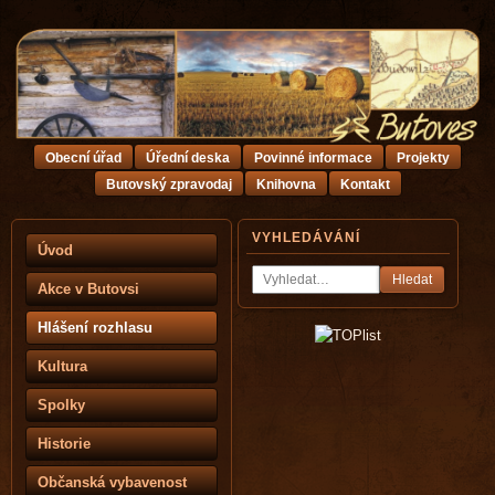
Obecní úřad
Úřední deska
Povinné informace
Projekty
Butovský zpravodaj
Knihovna
Kontakt
VYHLEDÁVÁNÍ
Úvod
Hledat
Akce v Butovsi
Hlášení rozhlasu
Kultura
Spolky
Historie
Občanská vybavenost