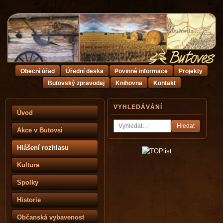
Obecní úřad
Úřední deska
Povinné informace
Projekty
Butovský zpravodaj
Knihovna
Kontakt
VYHLEDÁVÁNÍ
Úvod
Hledat
Akce v Butovsi
Hlášení rozhlasu
Kultura
Spolky
Historie
Občanská vybavenost