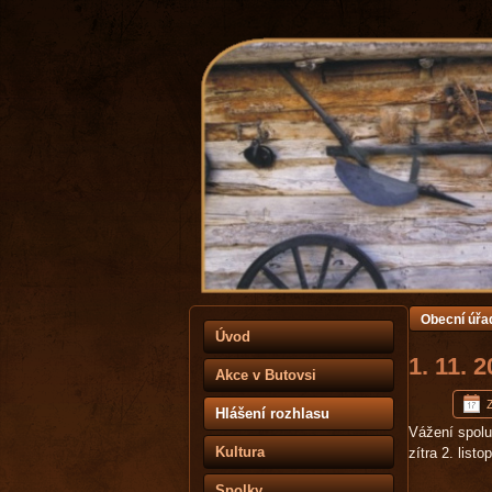
Obecní úřa
Úvod
1. 11. 
Akce v Butovsi
Z
Hlášení rozhlasu
Vážení spol
Kultura
zítra 2. lis
Spolky