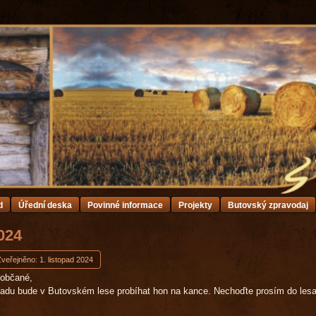
d
Úřední deska
Povinné informace
Projekty
Butovský zpravodaj
2024
veřejněno: 1. listopad 2024
uobčané,
topadu bude v Butovském lese probíhat hon na kance. Nechoďte prosím do lesa