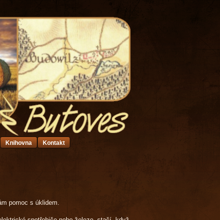
Knihovna
Kontakt
 nám pomoc s úklidem.
lektrické spotřebiče nebo železo, stačí, když