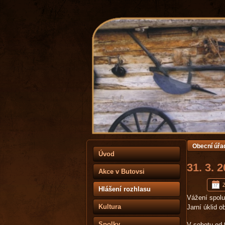
Obecní úřa
Úvod
31. 3. 
Akce v Butovsi
Hlášení rozhlasu
Vážení spol
Kultura
Jarní úklid 
Spolky
V sobotu od 