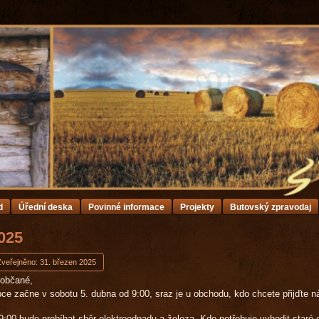
d
Úřední deska
Povinné informace
Projekty
Butovský zpravodaj
2025
Zveřejněno: 31. březen 2025
uobčané,
obce začne v sobotu 5. dubna od 9:00, sraz je u obchodu, kdo chcete přijďte
9:00 bude probíhat sběr elektroodpadu a železa. Kdo potřebuje vyhodit staré e