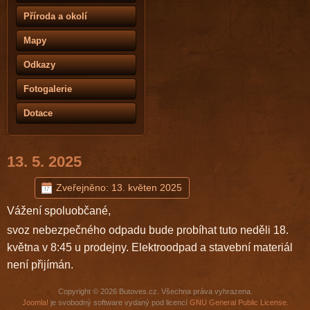
Příroda a okolí
Mapy
Odkazy
Fotogalerie
Dotace
13. 5. 2025
Zveřejněno: 13. květen 2025
Vážení spoluobčané,
svoz nebezpečného odpadu bude probíhat tuto neděli 18.
května v 8:45 u prodejny. Elektroodpad a stavební materiál
není přijímán.
Copyright © 2026 Butoves.cz. Všechna práva vyhrazena.
Joomla!
je svobodný software vydaný pod licencí
GNU General Public License.