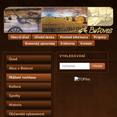
Obecní úřad
Úřední deska
Povinné informace
Projekty
Butovský zpravodaj
Knihovna
Kontakt
VYHLEDÁVÁNÍ
Úvod
Hledat
Akce v Butovsi
Hlášení rozhlasu
Kultura
Spolky
Historie
Občanská vybavenost