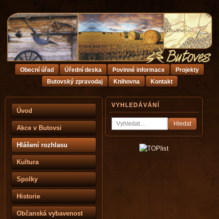
Obecní úřad
Úřední deska
Povinné informace
Projekty
Butovský zpravodaj
Knihovna
Kontakt
VYHLEDÁVÁNÍ
Úvod
Hledat
Akce v Butovsi
Hlášení rozhlasu
Kultura
Spolky
Historie
Občanská vybavenost