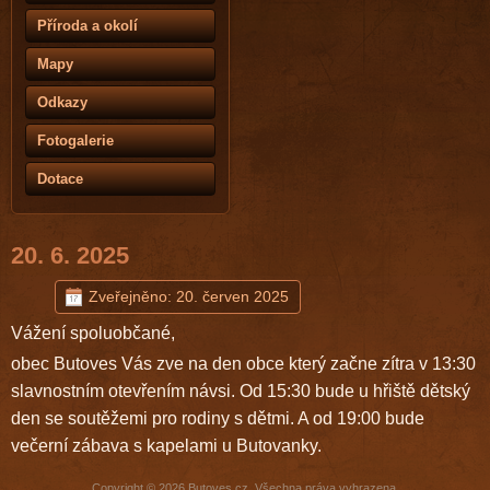
Příroda a okolí
Mapy
Odkazy
Fotogalerie
Dotace
20. 6. 2025
Zveřejněno: 20. červen 2025
Vážení spoluobčané,
obec Butoves Vás zve na den obce který začne zítra v 13:30
slavnostním otevřením návsi. Od 15:30 bude u hřiště dětský
den se soutěžemi pro rodiny s dětmi. A od 19:00 bude
večerní zábava s kapelami u Butovanky.
Copyright © 2026 Butoves.cz. Všechna práva vyhrazena.