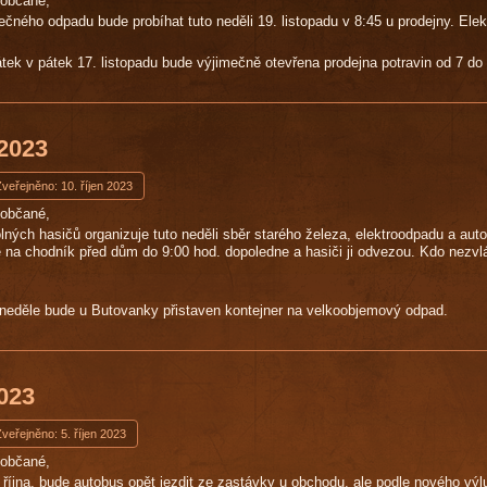
uobčané,
čného odpadu bude probíhat tuto neděli 19. listopadu v 8:45 u prodejny. Elek
átek v pátek 17. listopadu bude výjimečně otevřena prodejna potravin od 7 do 
 2023
veřejněno: 10. říjen 2023
uobčané,
ných hasičů organizuje tuto neděli sběr starého železa, elektroodpadu a autob
e na chodník před dům do 9:00 hod. dopoledne a hasiči ji odvezou. Kdo nezv
neděle bude u Butovanky přistaven kontejner na velkoobjemový odpad.
2023
veřejněno: 5. říjen 2023
uobčané,
. října, bude autobus opět jezdit ze zastávky u obchodu, ale podle nového výl