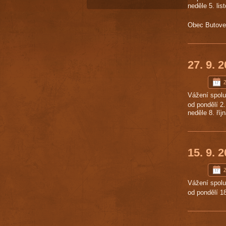
neděle 5. li
Obec Butoves
27. 9. 
Z
Vážení spol
od pondělí 2
neděle 8. ří
15. 9. 
Z
Vážení spol
od pondělí 1