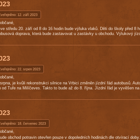
2023
veřejněno: 12. září 2023
uobčané,
a ve středu 20. září od 8 do 16 hodin bude výluka vlaků. Děti do školy před 8
obusová doprava, která bude zastavovat u zastávky u obchodu. Výlukový jízd
2023
Zveřejněno: 22. srpen 2023
uobčané,
 srpna, je kvůli rekonstrukci silnice na Vrbici změněn jízdní řád autobusů. A
u od Tuře na Milíčeves. Takto to bude až do 8. října. Jízdní řád je vyvěšen n
2023
Zveřejněno: 18. červenec 2023
uobčané,
bude obchod potravin otevřen pouze v dopoledních hodinách dle otvírací doby.