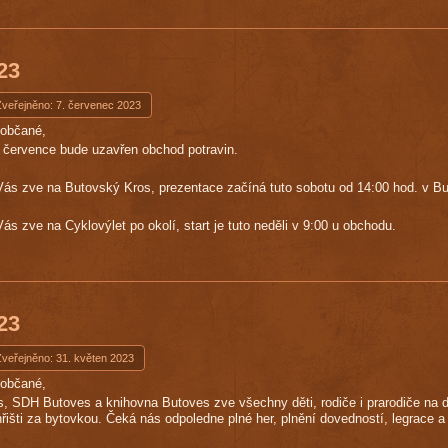
023
Zveřejněno: 7. červenec 2023
uobčané,
. července bude uzavřen obchod potravin.
ás zve na Butovský Kros, prezentace začíná tuto sobotu od 14:00 hod. v B
s zve na Cyklovýlet po okolí, start je tuto neděli v 9:00 u obchodu.
023
Zveřejněno: 31. květen 2023
uobčané,
, SDH Butoves a knihovna Butoves zve všechny děti, rodiče i prarodiče na dě
hřišti za bytovkou. Čeká nás odpoledne plné her, plnění dovedností, legrace 