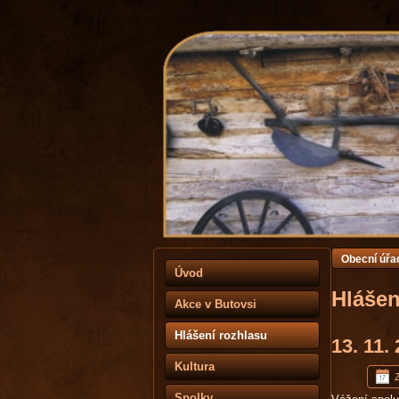
Obecní úřa
Úvod
Hlášen
Akce v Butovsi
Hlášení rozhlasu
13. 11.
Kultura
Z
Spolky