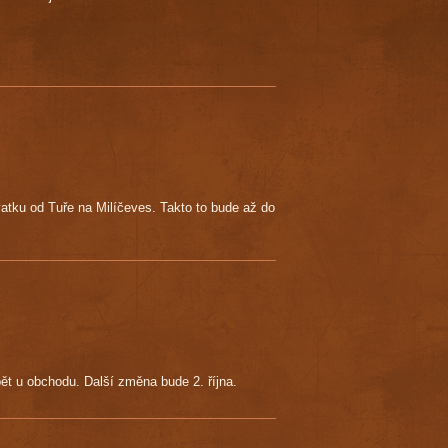
vatku od Tuře na Milíčeves. Takto to bude až do
pět u obchodu. Další změna bude 2. října.