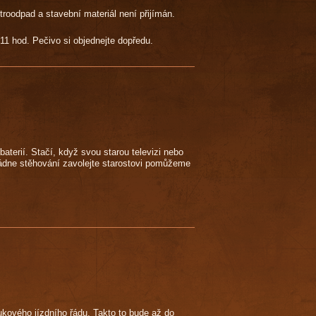
troodpad a stavební materiál není přijímán.
11 hod. Pečivo si objednejte dopředu.
aterií. Stačí, když svou starou televizi nebo
ládne stěhování zavolejte starostovi pomůžeme
ukového jízdního řádu. Takto to bude až do