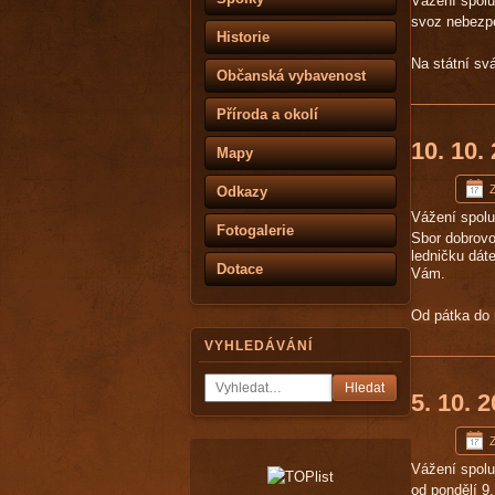
Vážení spol
svoz nebezpe
Historie
Na státní sv
Občanská vybavenost
Příroda a okolí
10. 10.
Mapy
Z
Odkazy
Vážení spol
Fotogalerie
Sbor dobrovol
ledničku dát
Dotace
Vám.
Od pátka do 
VYHLEDÁVÁNÍ
Hledat
5. 10. 
Z
Vážení spol
od pondělí 9