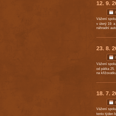
12. 9. 
Z
Vážení spol
v úterý 19. 
náhradní aut
23. 8. 
Vážení spol
od pátka 25.
na křižovatk
18. 7. 
Vážení spol
tento týden 