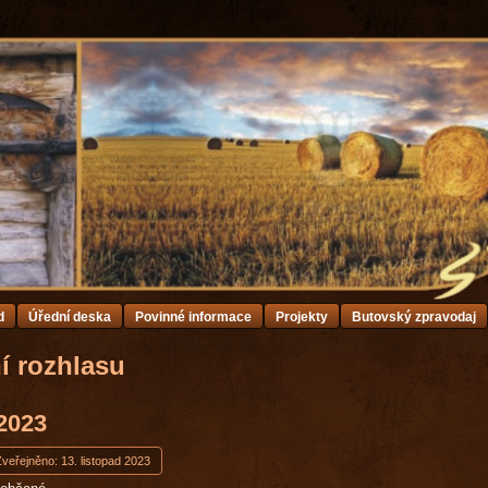
d
Úřední deska
Povinné informace
Projekty
Butovský zpravodaj
í rozhlasu
 2023
veřejněno: 13. listopad 2023