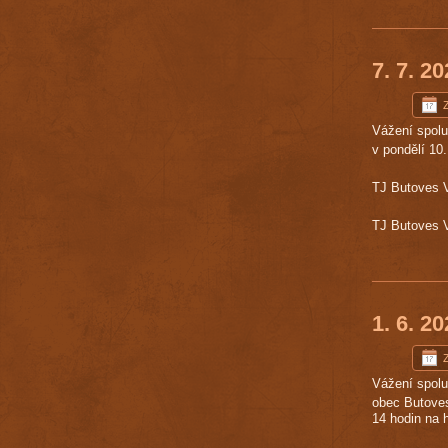
7. 7. 2
Vážení spol
v pondělí 10
TJ Butoves V
TJ Butoves Vá
1. 6. 2
Vážení spol
obec Butoves
14 hodin na 