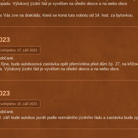
stopadu. Výlukový jízdní řád je vyvěšen na úřední desce a na webu obce.
 Vás zve na drakiádu, která se koná tuto sobotu od 14. hod. za bytovkou.
2023
veřejněno: 27. září 2023
uobčané,
. října, bude autobusová zastávka opět přemístěna před dům čp. 27, na křižo
jna. Výlukový jízdní řád je vyvěšen na úřední desce a na webu obce.
2023
veřejněno: 15. září 2023
uobčané,
8. září bude autobus jezdit podle normálního jízdního řádu a zastávka bude z