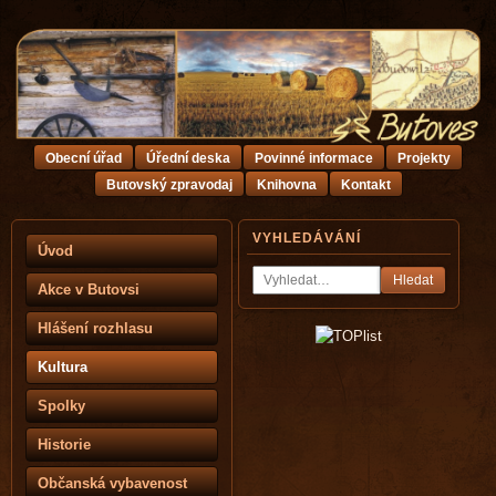
Obecní úřad
Úřední deska
Povinné informace
Projekty
Butovský zpravodaj
Knihovna
Kontakt
VYHLEDÁVÁNÍ
Úvod
Hledat
Akce v Butovsi
Hlášení rozhlasu
Kultura
Spolky
Historie
Občanská vybavenost