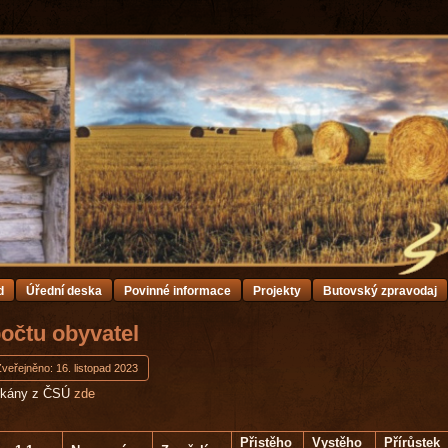
d
Úřední deska
Povinné informace
Projekty
Butovský zpravodaj
očtu obyvatel
veřejněno: 16. listopad 2023
skány z ČSÚ
zde
Přistěho
Vystěho
Přírůstek