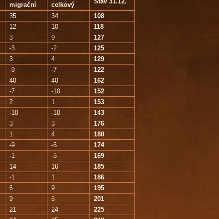
Stav 31.12.
migrační
celkový
35
34
108
12
10
118
3
9
127
-3
-2
125
3
4
129
-9
-7
122
40
40
162
-7
-10
152
2
1
153
-10
-10
143
3
3
176
1
4
180
-9
-6
174
-1
-5
169
14
16
185
-1
1
186
6
9
195
9
6
201
21
24
225