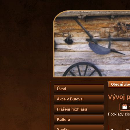
Obecní úřa
Úvod
Vývoj p
Akce v Butovsi
Z
Hlášení rozhlasu
Podklady zí
Kultura
Spolky