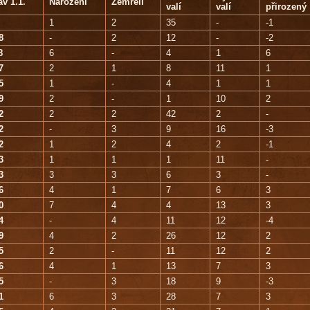
av 1.1.
Narození
Zemřelí
valí
valí
přirozený
1
2
35
-
-1
8
-
2
12
-
-2
8
6
-
4
1
6
7
2
1
8
11
1
5
1
-
4
1
1
9
2
-
1
10
2
2
2
2
42
2
-
2
-
3
9
16
-3
2
1
2
4
2
-1
3
1
1
1
11
-
3
3
3
6
3
-
6
4
1
7
6
3
0
7
4
4
13
3
4
-
4
11
12
-4
9
4
2
26
12
2
5
2
-
11
12
2
6
4
1
13
7
3
5
-
3
18
9
-3
1
6
3
28
7
3