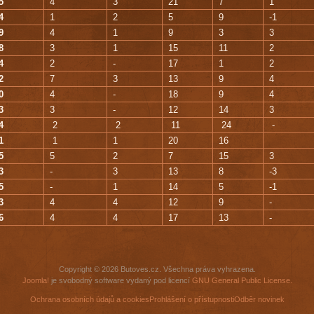
5
4
3
21
7
1
4
1
2
5
9
-1
9
4
1
9
3
3
8
3
1
15
11
2
4
2
-
17
1
2
2
7
3
13
9
4
0
4
-
18
9
4
3
3
-
12
14
3
4
2
2
11
24
-
1
1
1
20
16
5
5
2
7
15
3
3
-
3
13
8
-3
5
-
1
14
5
-1
3
4
4
12
9
-
6
4
4
17
13
-
Copyright © 2026 Butoves.cz. Všechna práva vyhrazena.
Joomla!
je svobodný software vydaný pod licencí
GNU General Public License.
Ochrana osobních údajů a cookies
Prohlášení o přístupnosti
Odběr novinek