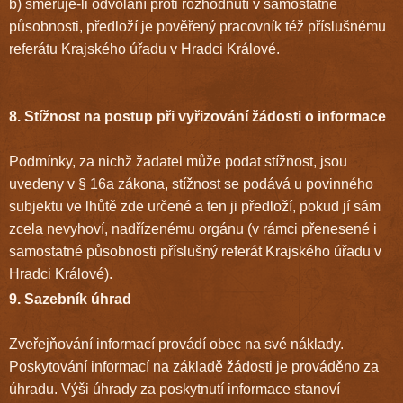
b) směřuje-li odvolání proti rozhodnutí v samostatné
působnosti, předloží je pověřený pracovník též příslušnému
referátu Krajského úřadu v Hradci Králové.
8. Stížnost na postup při vyřizování žádosti o informace
Podmínky, za nichž žadatel může podat stížnost, jsou
uvedeny v § 16a zákona, stížnost se podává u povinného
subjektu ve lhůtě zde určené a ten ji předloží, pokud jí sám
zcela nevyhoví, nadřízenému orgánu (v rámci přenesené i
samostatné působnosti příslušný referát Krajského úřadu v
Hradci Králové).
9. Sazebník úhrad
Zveřejňování informací provádí obec na své náklady.
Poskytování informací na základě žádosti je prováděno za
úhradu. Výši úhrady za poskytnutí informace stanoví