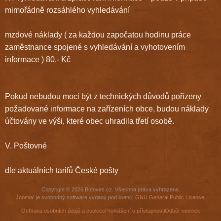
mimořádně rozsáhlého vyhledávání
mzdové náklady ( za každou započatou hodinu práce
zaměstnance spojené s vyhledávání a vyhotovením
informace ) 80,- Kč
Pokud nebudou moci být z technických důvodů pořízeny
požadované informace na zařízeních obce, budou náklady
účtovány ve výši, které obec uhradila třetí osobě.
V. Poštovné
dle aktuálních tarifů České pošty
Copyright © 2026 Butoves.cz. Všechna práva vyhrazena.
Joomla!
je svobodný software vydaný pod licencí
GNU General Public License.
Ochrana osobních údajů a cookies
Prohlášení o přístupnosti
Odběr novinek