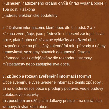
i) usnesení nadřízeného orgánu o výši úhrad vydaná podle §
16a odst. 7 zákona
j) adresu elektronické podatelny
2.2 Dalšími informacemi, které obec dle § 5 odst. 2 a 7
zákona zveřejňuje, jsou především usnesení zastupitelstva
obce, platné obecně závazné vyhlášky a nařízení obce,
rozpočet obce na příslušný kalendářní rok , převody a nájmy
nemovitostí, seznamy hlavních dokumentů. Ostatní
informace jsou zveřejňovány dle rozhodnutí starosty,
místostarosty nebo zastupitelstva obce.
3. Způsob a rozsah zveřejnění informací ( formy)
Obce zveřejňuje výše uvedené informace těmito způsoby :
a) na úřední desce obce u prodejny potravin, vedle budovy
autobusové zastávky
b) způsobem umožňujícím dálkový přístup – na oficiálních
webových stránkách obce: