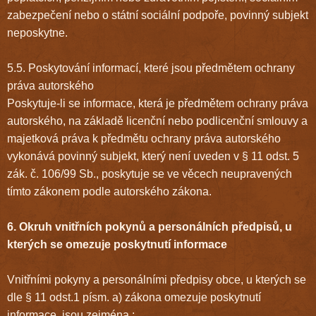
zabezpečení nebo o státní sociální podpoře, povinný subjekt
neposkytne.
5.5. Poskytování informací, které jsou předmětem ochrany
práva autorského
Poskytuje-li se informace, která je předmětem ochrany práva
autorského, na základě licenční nebo podlicenční smlouvy a
majetková práva k předmětu ochrany práva autorského
vykonává povinný subjekt, který není uveden v § 11 odst. 5
zák. č. 106/99 Sb., poskytuje se ve věcech neupravených
tímto zákonem podle autorského zákona.
6. Okruh vnitřních pokynů a personálních předpisů, u
kterých se omezuje poskytnutí informace
Vnitřními pokyny a personálními předpisy obce, u kterých se
dle § 11 odst.1 písm. a) zákona omezuje poskytnutí
informace, jsou zejména :