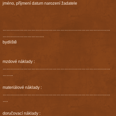
jméno, příjmení datum narození žadatele
……………………………………………………………………
…………………………
bydliště
mzdové náklady :
……………………………………………………………………
……..
materiálové náklady :
……………………………………………………………………
….
doručovací náklady :