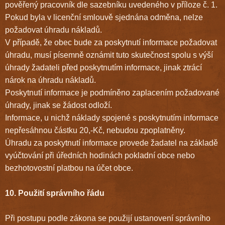
pověřený pracovník dle sazebníku uvedeného v příloze č. 1.
Pokud byla v licenční smlouvě sjednána odměna, nelze
požadovat úhradu nákladů.
V případě, že obec bude za poskytnutí informace požadovat
úhradu, musí písemně oznámit tuto skutečnost spolu s výší
úhrady žadateli před poskytnutím informace, jinak ztrácí
nárok na úhradu nákladů.
Poskytnutí informace je podmíněno zaplacením požadované
úhrady, jinak se žádost odloží.
Informace, u nichž náklady spojené s poskytnutím informace
nepřesáhnou částku 20,-Kč, nebudou zpoplatněny.
Úhradu za poskytnutí informace provede žadatel na základě
vyúčtování při úředních hodinách pokladní obce nebo
bezhotovostní platbou na účet obce.
10. Použití správního řádu
Při postupu podle zákona se použijí ustanovení správního