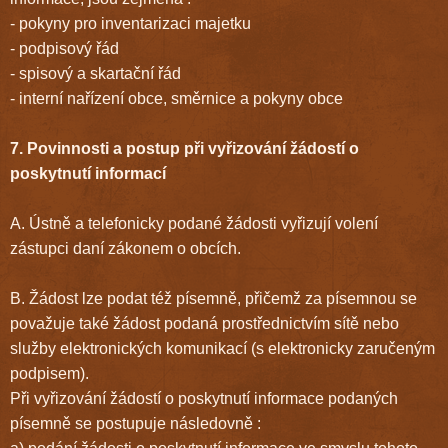
- pokyny pro inventarizaci majetku
- podpisový řád
- spisový a skartační řád
- interní nařízení obce, směrnice a pokyny obce
7. Povinnosti a postup při vyřizování žádostí o
poskytnutí informací
A. Ústně a telefonicky podané žádosti vyřizují volení
zástupci daní zákonem o obcích.
B. Žádost lze podat též písemně, přičemž za písemnou se
považuje také žádost podaná prostřednictvím sítě nebo
služby elektronických komunikací (s elektronicky zaručeným
podpisem).
Při vyřizování žádostí o poskytnutí informace podaných
písemně se postupuje následovně :