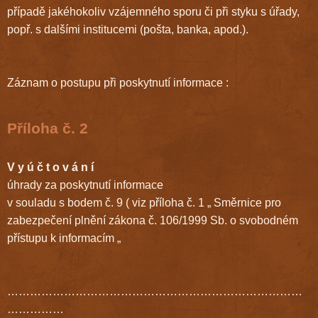
případě jakéhokoliv vzájemného sporu či při styku s úřady,
popř. s dalšími institucemi (pošta, banka, apod.).
Záznam o postupu při poskytnutí informace :
Příloha č. 2
V y ú č t o v á n í
úhrady za poskytnutí informace
v souladu s bodem č. 9 ( viz příloha č. 1 „ Směrnice pro
zabezpečení plnění zákona č. 106/1999 Sb. o svobodném
přístupu k informacím „
……………………………………………………………………
……………