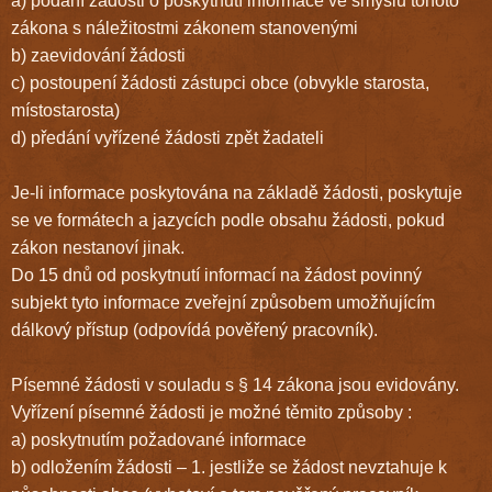
a) podání žádosti o poskytnutí informace ve smyslu tohoto
zákona s náležitostmi zákonem stanovenými
b) zaevidování žádosti
c) postoupení žádosti zástupci obce (obvykle starosta,
místostarosta)
d) předání vyřízené žádosti zpět žadateli
Je-li informace poskytována na základě žádosti, poskytuje
se ve formátech a jazycích podle obsahu žádosti, pokud
zákon nestanoví jinak.
Do 15 dnů od poskytnutí informací na žádost povinný
subjekt tyto informace zveřejní způsobem umožňujícím
dálkový přístup (odpovídá pověřený pracovník).
Písemné žádosti v souladu s § 14 zákona jsou evidovány.
Vyřízení písemné žádosti je možné těmito způsoby :
a) poskytnutím požadované informace
b) odložením žádosti – 1. jestliže se žádost nevztahuje k