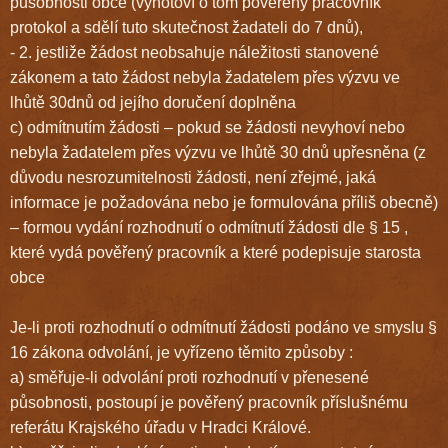
působnosti obce (vyhotoví o tom pověřený pracovník
protokol a sdělí tuto skutečnost žadateli do 7 dnů),
- 2. jestliže žádost neobsahuje náležitosti stanovené
zákonem a tato žádost nebyla žadatelem přes výzvu ve
lhůtě 30dnů od jejího doručení doplněna
c) odmítnutím žádosti – pokud se žádosti nevyhoví nebo
nebyla žadatelem přes výzvu ve lhůtě 30 dnů upřesněna (z
důvodu nesrozumitelnosti žádosti, není zřejmé, jaká
informace je požadována nebo je formulována příliš obecně)
– formou vydání rozhodnutí o odmítnutí žádosti dle § 15 ,
které vydá pověřený pracovník a které podepisuje starosta
obce
Je-li proti rozhodnutí o odmítnutí žádosti podáno ve smyslu §
16 zákona odvolání, je vyřízeno těmito způsoby :
a) směřuje-li odvolání proti rozhodnutí v přenesené
působnosti, postoupí je pověřený pracovník příslušnému
referátu Krajského úřadu v Hradci Králové.