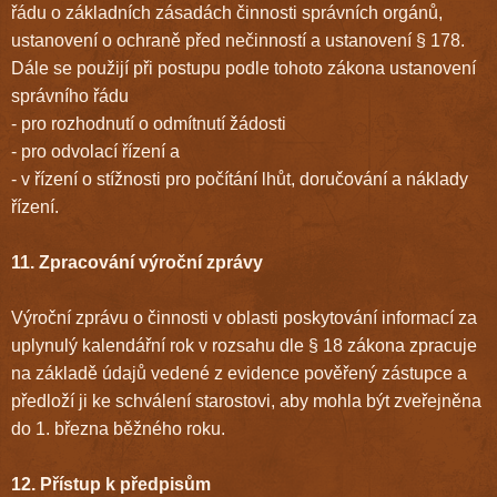
řádu o základních zásadách činnosti správních orgánů,
ustanovení o ochraně před nečinností a ustanovení § 178.
Dále se použijí při postupu podle tohoto zákona ustanovení
správního řádu
- pro rozhodnutí o odmítnutí žádosti
- pro odvolací řízení a
- v řízení o stížnosti pro počítání lhůt, doručování a náklady
řízení.
11. Zpracování výroční zprávy
Výroční zprávu o činnosti v oblasti poskytování informací za
uplynulý kalendářní rok v rozsahu dle § 18 zákona zpracuje
na základě údajů vedené z evidence pověřený zástupce a
předloží ji ke schválení starostovi, aby mohla být zveřejněna
do 1. března běžného roku.
12. Přístup k předpisům