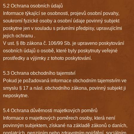
5.2 Ochrana osobních údajů
Informace týkající se osobnosti, projevů osobní povahy,
soukromí fyzické osoby a osobní údaje povinný subjekt
poskytne jen v souladu s právními předpisy, upravujícími
jejich ochranu .
V ust. § 8b zákona č. 106/99 Sb. je upraveno poskytování
osobních údajů o osobě, které byly poskytnuty veřejné
prostředky a výjimky z tohoto poskytování.
5.3 Ochrana obchodního tajemství
Pokud je požadovaná informace obchodním tajemstvím ve
smyslu § 17 a násl. obchodního zákona, povinný subjekt ji
neposkytne.
5.4 Ochrana důvěrnosti majetkových poměrů
Informace o majetkových poměrech osoby, která není
povinným subjektem, získané na základě zákonů o daních,
poplatcích, penzijním nebo zdravotním pojištění, sociálním