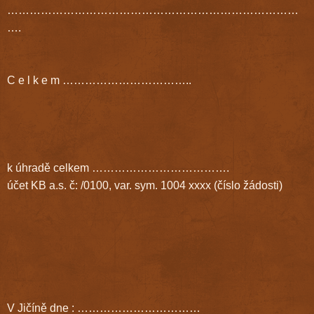
……………………………………………………………………
….
C e l k e m ……………………………..
k úhradě celkem ……………………………….
účet KB a.s. č: /0100, var. sym. 1004 xxxx (číslo žádosti)
V Jičíně dne : ……………………………