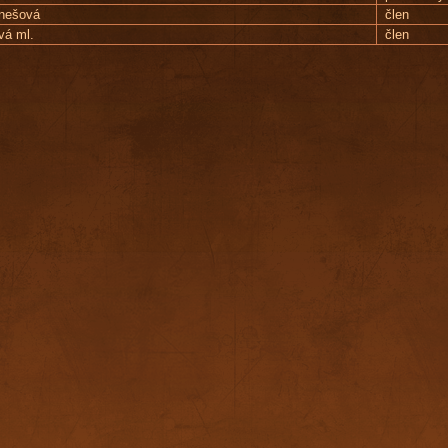
nešová
člen
ová ml.
člen