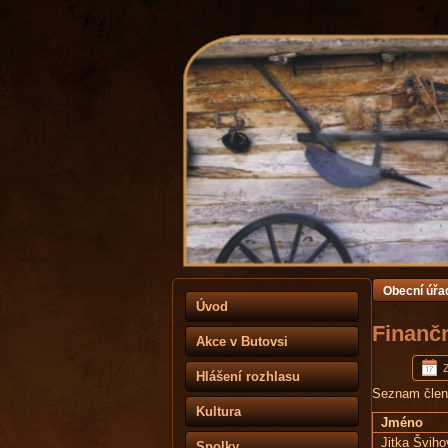
Obecní úřa
Úvod
Finanč
Akce v Butovsi
Hlášení rozhlasu
Seznam členů
Kultura
Jméno
Jitka Šviho
Spolky