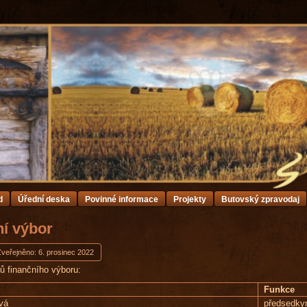
d
Úřední deska
Povinné informace
Projekty
Butovský zpravodaj
ní výbor
Zveřejněno: 6. prosinec 2022
 finančního výboru:
Funkce
vá
předsedk