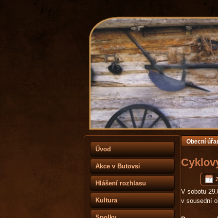
Obecní úřa
Úvod
Cyklový
Akce v Butovsi
Hlášení rozhlasu
V sobotu 29.
Kultura
v sousední o
Spolky