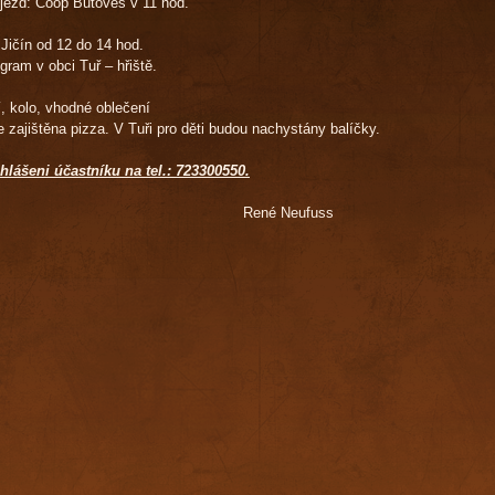
djezd: Coop Butoves v 11 hod.
 Jičín od 12 do 14 hod.
gram v obci Tuř – hřiště.
í, kolo, vhodné oblečení
 zajištěna pizza. V Tuři pro děti budou nachystány balíčky.
lášeni účastníku na tel.: 723300550.
né Neufuss