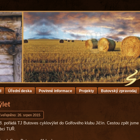
d
Úřední deska
Povinné informace
Projekty
Butovský zpravodaj
let
Zveřejněno: 26. srpen 2015
8. pořádá TJ Butoves cyklovýlet do Golfového klubu Jičín. Cestou zpět jsme
bci TUŘ.