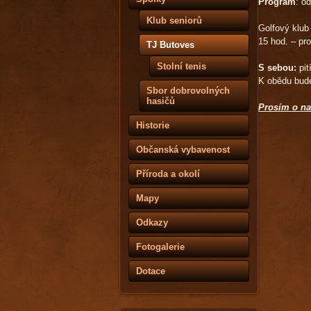
Program
: o
Klub seniorů
Golfový klub
15 hod. – pro
TJ Butoves
Stolní tenis
S sebou:
pit
K obědu bude
Sbor dobrovolných
hasičů
Prosím o nah
Historie
Re
Občanská vybavenost
Příroda a okolí
Mapy
Odkazy
Fotogalerie
Dotace