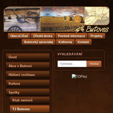
Obecní úřad
Úřední deska
Povinné informace
Projekty
Butovský zpravodaj
Knihovna
Kontakt
VYHLEDÁVÁNÍ
Úvod
Hledat
Akce v Butovsi
Hlášení rozhlasu
Kultura
Spolky
Klub seniorů
TJ Butoves