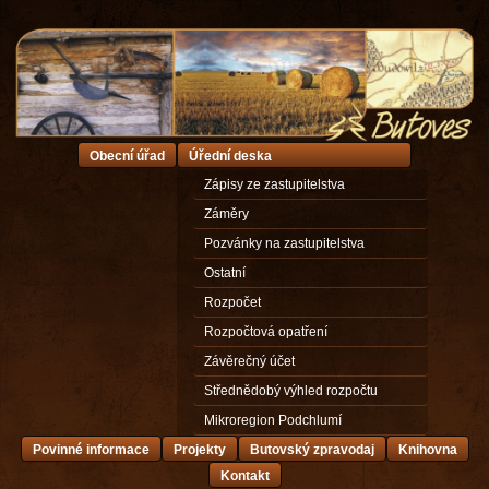
Obecní úřad
Úřední deska
Zápisy ze zastupitelstva
Záměry
Pozvánky na zastupitelstva
Ostatní
Rozpočet
Rozpočtová opatření
Závěrečný účet
Střednědobý výhled rozpočtu
Mikroregion Podchlumí
Povinné informace
Projekty
Butovský zpravodaj
Knihovna
Kontakt