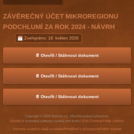
ZÁVĚREČNÝ ÚČET MIKROREGIONU
PODCHLUMÍ ZA ROK 2024 - NÁVRH
Zveřejněno: 18. květen 2026
📄 Otevřít / Stáhnout dokument
📄 Otevřít / Stáhnout dokument
📄 Otevřít / Stáhnout dokument
Copyright © 2026 Butoves.cz. Všechna práva vyhrazena.
Joomla!
je svobodný software vydaný pod licencí
GNU General Public License.
Ochrana osobních údajů a cookies
Prohlášení o přístupnosti
Odběr novinek