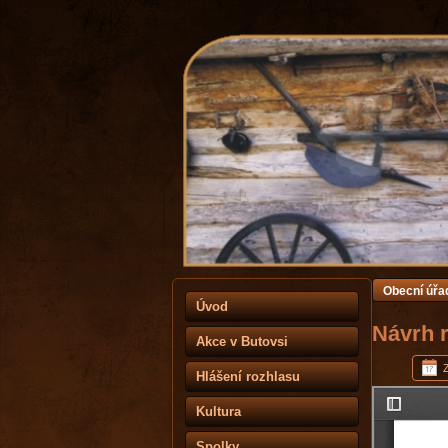
Obecní úřa
Úvod
Návrh 
Akce v Butovsi
Z
Hlášení rozhlasu
Kultura
Spolky