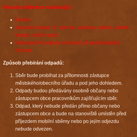
Nebude přijímáno následující:
Elektro
Stavební odpad, vč.
eternitu, azbestu, asfaltu, omítek,
lepidel, směsí apod.
Nebezpečné odpady vznikající při podnikatelské
činnosti
Způsob přebírání odpadů:
Sběr bude probíhat za přítomnosti zástupce
městského/obecního úřadu a pod jeho dohledem.
Odpady budou předávány osobně občany nebo
zástupcem obce pracovníkům zajišťujícím sběr
.
Odpad, který nebude předán přímo občany nebo
zástupcem obce a bude na stanoviště umístěn před
příjezdem mobilní sběrny nebo po jejím odjezdu
nebude odvezen.