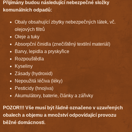
Přijímány budou následující nebezpečné složky
komunálních odpadů:
Obaly obsahující zbytky nebezpečných látek, vč.
olejových filtrů
Oleje a tuky
Absorpční činidla (znečištěný textilní materiál)
Barvy, lepidla a pryskyřice
Rozpouštědla
Kyseliny
Zásady (hydroxid)
Nepoužitá léčiva (léky)
Pesticidy (hnojiva)
Akumulátory, baterie, články a zářivky
POZOR!!! Vše musí být řádně označeno v uzavřených
obalech a objemu a množství odpovídající provozu
běžné domácnosti.