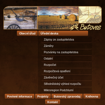
Obecní úřad
Úřední deska
Zápisy ze zastupitelstva
Záměry
Pozvánky na zastupitelstva
Ostatní
Rozpočet
Rozpočtová opatření
Závěrečný účet
Střednědobý výhled rozpočtu
Mikroregion Podchlumí
Povinné informace
Projekty
Butovský zpravodaj
Knihovna
Kontakt