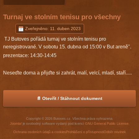
Turnaj ve stolním tenisu pro všechny
Zveřejněno: 11. duben 2023
TJ Butoves pořádá turnaj ve stolním tenisu pro
neregistrované. V sobotu 15. dubna od 15:00 v But areně".
prezentace: 14:30-14:45
Neseďte doma a přijďte si zahrát, malí, velcí, mladí, staří.....
📄 Otevřít / Stáhnout dokument
Copyright © 2026 Butoves.cz. Všechna práva vyhrazena.
Joomla!
je svobodný software vydaný pod licencí
GNU General Public License.
Ochrana osobních údajů a cookies
Prohlášení o přístupnosti
Odběr novinek