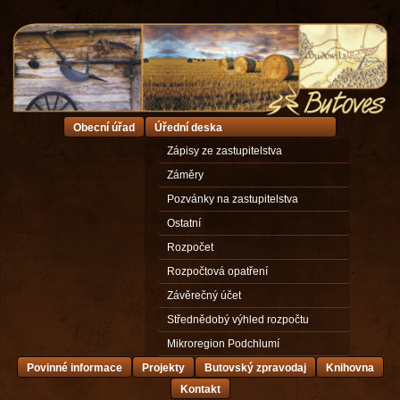
Obecní úřad
Úřední deska
Zápisy ze zastupitelstva
Záměry
Pozvánky na zastupitelstva
Ostatní
Rozpočet
Rozpočtová opatření
Závěrečný účet
Střednědobý výhled rozpočtu
Mikroregion Podchlumí
Povinné informace
Projekty
Butovský zpravodaj
Knihovna
Kontakt