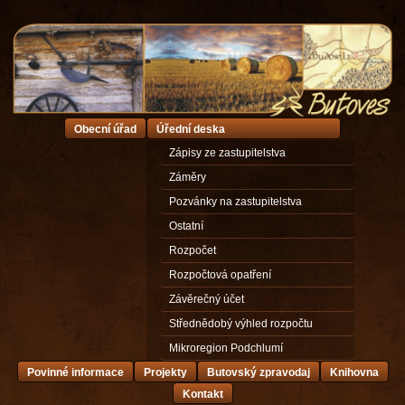
Obecní úřad
Úřední deska
Zápisy ze zastupitelstva
Záměry
Pozvánky na zastupitelstva
Ostatní
Rozpočet
Rozpočtová opatření
Závěrečný účet
Střednědobý výhled rozpočtu
Mikroregion Podchlumí
Povinné informace
Projekty
Butovský zpravodaj
Knihovna
Kontakt