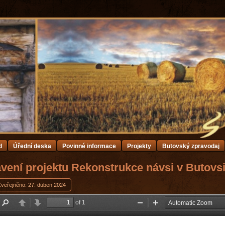
d
Úřední deska
Povinné informace
Projekty
Butovský zpravodaj
vení projektu Rekonstrukce návsi v Butovs
Zveřejněno: 27. duben 2024