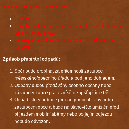
Nebude přijímáno následující:
Elektro
Stavební odpad, vč.
eternitu, azbestu, asfaltu, omítek,
lepidel, směsí apod.
Nebezpečné odpady vznikající při podnikatelské
činnosti
Způsob přebírání odpadů:
Sběr bude probíhat za přítomnosti zástupce
městského/obecního úřadu a pod jeho dohledem.
Odpady budou předávány osobně občany nebo
zástupcem obce pracovníkům zajišťujícím sběr
.
Odpad, který nebude předán přímo občany nebo
zástupcem obce a bude na stanoviště umístěn před
příjezdem mobilní sběrny nebo po jejím odjezdu
nebude odvezen.