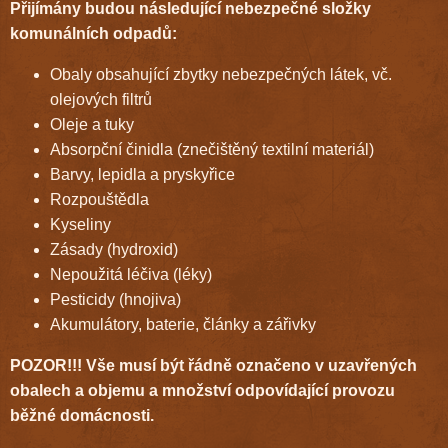
Přijímány budou následující nebezpečné složky
komunálních odpadů:
Obaly obsahující zbytky nebezpečných látek, vč.
olejových filtrů
Oleje a tuky
Absorpční činidla (znečištěný textilní materiál)
Barvy, lepidla a pryskyřice
Rozpouštědla
Kyseliny
Zásady (hydroxid)
Nepoužitá léčiva (léky)
Pesticidy (hnojiva)
Akumulátory, baterie, články a zářivky
POZOR!!! Vše musí být řádně označeno v uzavřených
obalech a objemu a množství odpovídající provozu
běžné domácnosti.