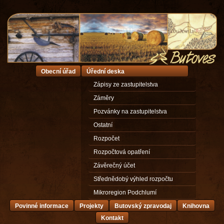
Obecní úřad
Úřední deska
Zápisy ze zastupitelstva
Záměry
Pozvánky na zastupitelstva
Ostatní
Rozpočet
Rozpočtová opatření
Závěrečný účet
Střednědobý výhled rozpočtu
Mikroregion Podchlumí
Povinné informace
Projekty
Butovský zpravodaj
Knihovna
Kontakt