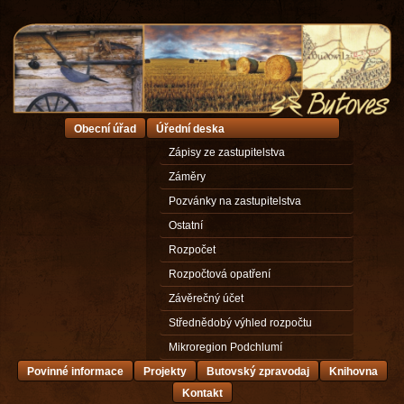
Obecní úřad
Úřední deska
Zápisy ze zastupitelstva
Záměry
Pozvánky na zastupitelstva
Ostatní
Rozpočet
Rozpočtová opatření
Závěrečný účet
Střednědobý výhled rozpočtu
Mikroregion Podchlumí
Povinné informace
Projekty
Butovský zpravodaj
Knihovna
Kontakt