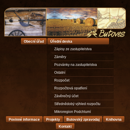
Obecní úřad
Úřední deska
Zápisy ze zastupitelstva
Záměry
Pozvánky na zastupitelstva
Ostatní
Rozpočet
Rozpočtová opatření
Závěrečný účet
Střednědobý výhled rozpočtu
Mikroregion Podchlumí
Povinné informace
Projekty
Butovský zpravodaj
Knihovna
Kontakt