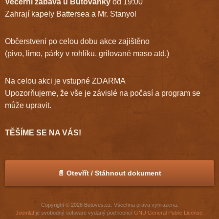
Večerní zábava u Butovanky
od 19:00
Zahrají kapely Battersea a Mr. Stanyol
Občerstvení po celou dobu akce zajištěno
(pivo, limo, párky v rohlíku, grilované maso atd.)
Na celou akci je vstupné ZDARMA
Upozorňujeme, že vše je závislé na počasí a program se
může upravit.
TĚŠÍME SE NA VÁS!
📄 Otevřít / Stáhnout dokument
Copyright © 2026 Butoves.cz. Všechna práva vyhrazena.
Joomla!
je svobodný software vydaný pod licencí
GNU General Public License.