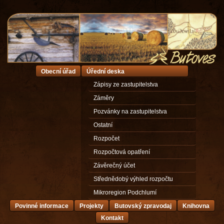
Obecní úřad
Úřední deska
Zápisy ze zastupitelstva
Záměry
Pozvánky na zastupitelstva
Ostatní
Rozpočet
Rozpočtová opatření
Závěrečný účet
Střednědobý výhled rozpočtu
Mikroregion Podchlumí
Povinné informace
Projekty
Butovský zpravodaj
Knihovna
Kontakt