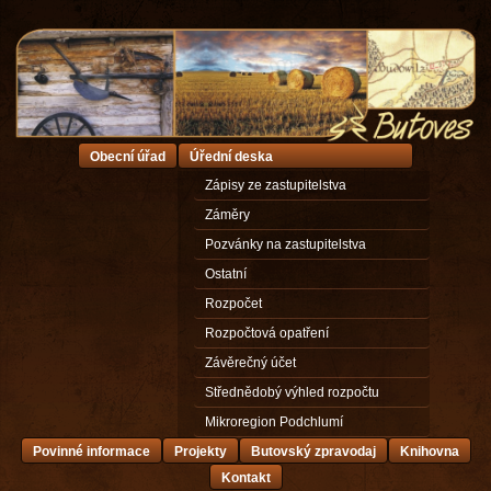
Obecní úřad
Úřední deska
Zápisy ze zastupitelstva
Záměry
Pozvánky na zastupitelstva
Ostatní
Rozpočet
Rozpočtová opatření
Závěrečný účet
Střednědobý výhled rozpočtu
Mikroregion Podchlumí
Povinné informace
Projekty
Butovský zpravodaj
Knihovna
Kontakt