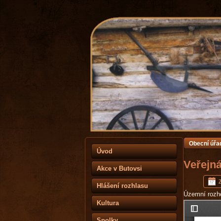
Obecní úřa
Úvod
Veřejn
Akce v Butovsi
Hlášení rozhlasu
Územní rozh
Kultura
Spolky