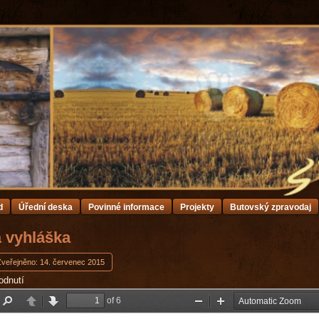
d
Úřední deska
Povinné informace
Projekty
Butovský zpravodaj
á vyhláška
Zveřejněno: 14. červenec 2015
odnutí